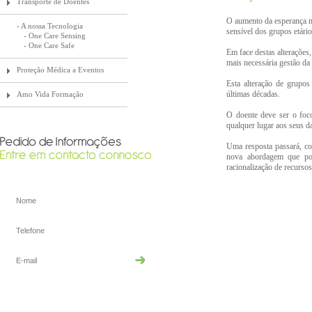
Transporte de Doentes
O aumento da esperança mé
- A nossa Tecnologia
sensível dos grupos etário
- One Care Sensing
- One Care Safe
Em face destas alterações
mais necessária gestão da
Proteção Médica a Eventos
Esta alteração de grupo
últimas décadas.
Amo Vida Formação
O doente deve ser o foco
qualquer lugar aos seus da
Uma resposta passará, co
nova abordagem que pos
racionalização de recurso