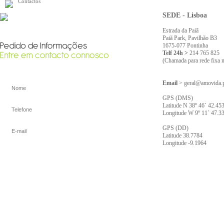
Contactos
SEDE - Lisboa
Estrada da Paiã
Paiã Park, Pavilhão B3
1675-077 Pontinha
Telf 24h >
214 765 825
(Chamada para rede fixa n
Email
> geral@amovida.
GPS (DMS)
Latitude N 38º 46` 42.45
Longitude W 9º 11` 47.3
GPS (DD)
Latitude 38.7784
Longitude -9.1964