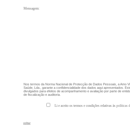
Mensagem:
Nos termos da Norma Nacional de Protecção de Dados Pessoais, a Amo Vi
Saúde, Lda., garante a confidencialidade dos dados aqui apresentados. E
divulgados para efeitos de acompanhamento e avaliação por parte de enti
de fiscalização e auditoria.
Li e aceito os termos e condições relativas às
políticas 
voltar