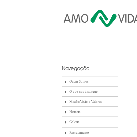
Quem Somos
O que nos distingue
Missão/Visão e Valores
História
Galeria
Recrutamento